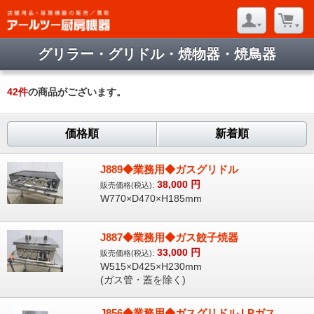
グリラー・グリドル・焼物器・焼鳥器
42
件
の商品がございます。
価格順
新着順
J889◆業務用◆ガスグリドル
38,000
円
販売価格(税込):
W770×D470×H185mm
J887◆業務用◆ガス餃子焼器
33,000
円
販売価格(税込):
W515×D425×H230mm
(ガス管・蓋を除く)
J856◆業務用◆ガスグリドル LPガス