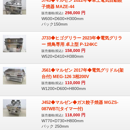
J743◆マルゼン 2022年◆卓上電気自動餃
子焼器 MAZE-44
298,000
円
販売価格(税込):
W600×D600×H300mm
バック150mm
J733◆ヒゴグリラー 2023年◆電気グリラ
ー 焼鳥専用 卓上型 P-124KC
158,000
円
販売価格(税込):
W520×D410×H380mm
J561◆マルゼン 2017年◆電気グリドル(架
台付) MEG-126 3相200V
110,000
円
販売価格(税込):
W1200×D600×H800mm
J452◆マルゼン◆ガス餃子焼器 MGZS-
087WBT(タイマー付)
118,000
円
販売価格(税込):
W770×D730×H800mm
バック 250mm