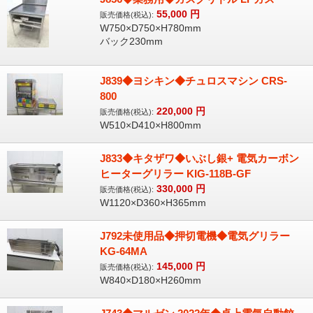
55,000
円
販売価格(税込):
W750×D750×H780mm
バック230mm
J839◆ヨシキン◆チュロスマシン CRS-
800
220,000
円
販売価格(税込):
W510×D410×H800mm
J833◆キタザワ◆いぶし銀+ 電気カーボン
ヒーターグリラー KIG-118B-GF
330,000
円
販売価格(税込):
W1120×D360×H365mm
J792未使用品◆押切電機◆電気グリラー
KG-64MA
145,000
円
販売価格(税込):
W840×D180×H260mm