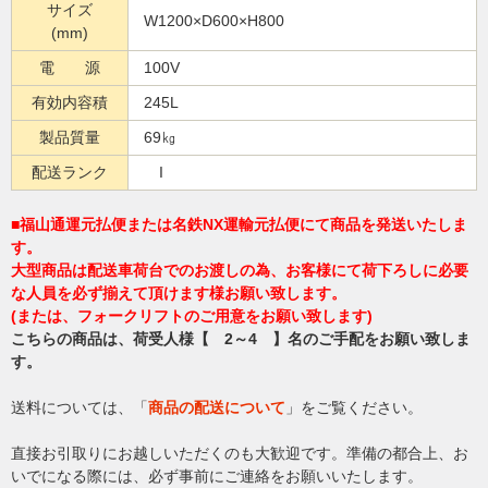
サイズ
W1200×D600×H800
(mm)
電 源
100V
有効内容積
245L
製品質量
69㎏
配送ランク
I
■福山通運元払便または名鉄NX運輸元払便にて商品を発送いたしま
す。
大型商品は配送車荷台でのお渡しの為、お客様にて荷下ろしに必要
な人員を必ず揃えて頂けます様お願い致します。
(または、フォークリフトのご用意をお願い致します)
こちらの商品は、荷受人様【 2～4 】名のご手配をお願い致しま
す。
送料については、「
商品の配送について
」をご覧ください。
直接お引取りにお越しいただくのも大歓迎です。準備の都合上、お
いでになる際には、必ず事前にご連絡をお願いいたします。