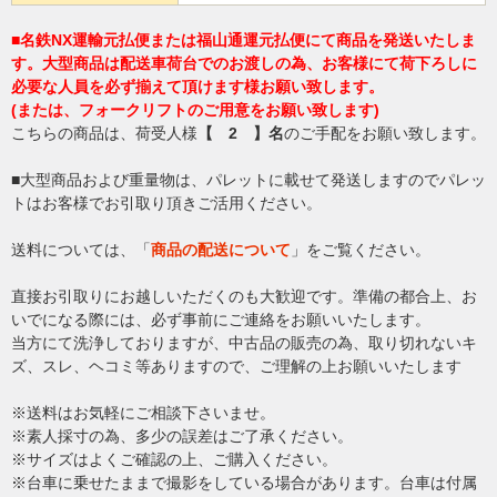
■名鉄NX運輸元払便または福山通運元払便にて商品を発送いたしま
す。大型商品は配送車荷台でのお渡しの為、お客様にて荷下ろしに
必要な人員を必ず揃えて頂けます様お願い致します。
(または、フォークリフトのご用意をお願い致します)
こちらの商品は、荷受人様
【 2 】名
のご手配をお願い致します。
■大型商品および重量物は、パレットに載せて発送しますのでパレッ
トはお客様でお引取り頂きご活用ください。
送料については、「
商品の配送について
」をご覧ください。
直接お引取りにお越しいただくのも大歓迎です。準備の都合上、お
いでになる際には、必ず事前にご連絡をお願いいたします。
当方にて洗浄しておりますが、中古品の販売の為、取り切れないキ
ズ、スレ、ヘコミ等ありますので、ご理解の上お願いいたします
※送料はお気軽にご相談下さいませ。
※素人採寸の為、多少の誤差はご了承ください。
※サイズはよくご確認の上、ご購入ください。
※台車に乗せたままで撮影をしている場合があります。台車は付属