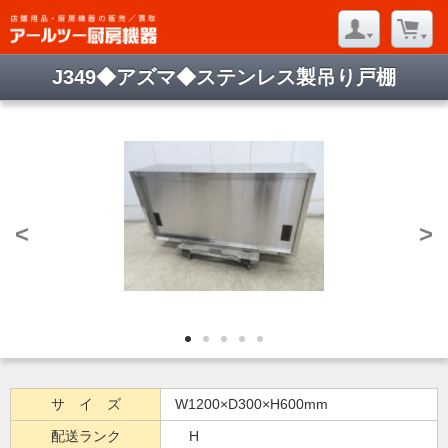
J349◆アズマ◆ステンレス製吊り戸棚
<
>
サ イ ズ
W1200×D300×H600mm
配送ランク
H