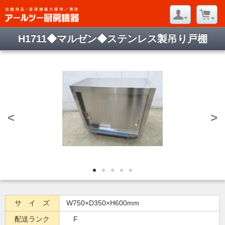
H1711◆マルゼン◆ステンレス製吊り戸棚
<
>
サ イ ズ
W750×D350×H600mm
配送ランク
F