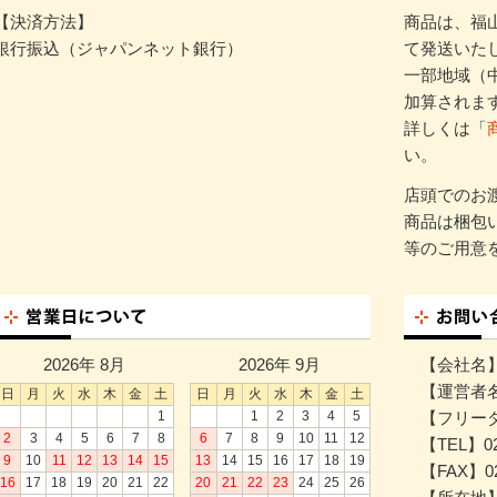
【決済方法】
商品は、福
銀行振込（ジャパンネット銀行）
て発送いた
一部地域（
加算されま
詳しくは「
い。
店頭でのお
商品は梱包
等のご用意
2026年 8月
2026年 9月
【会社名
【運営者
日
月
火
水
木
金
土
日
月
火
水
木
金
土
1
1
2
3
4
5
【フリーダイ
2
3
4
5
6
7
8
6
7
8
9
10
11
12
【TEL】02
9
10
11
12
13
14
15
13
14
15
16
17
18
19
【FAX】02
16
17
18
19
20
21
22
20
21
22
23
24
25
26