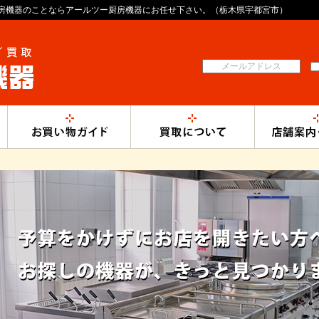
房機器のことならアールツー厨房機器にお任せ下さい。（栃木県宇都宮市）