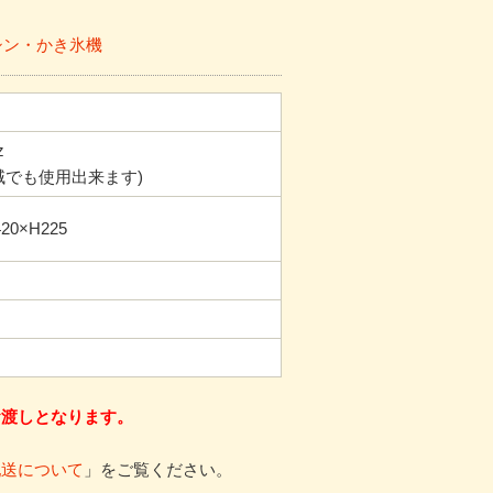
シン・かき氷機
z
地域でも使用出来ます)
20×H225
お渡しとなります。
配送について
」をご覧ください。