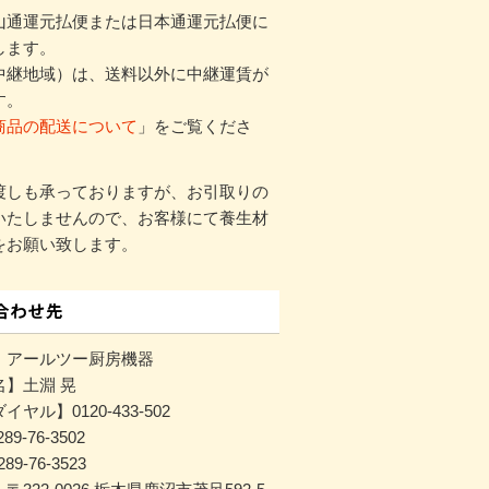
山通運元払便または日本通運元払便に
します。
中継地域）は、送料以外に中継運賃が
す。
商品の配送について
」をご覧くださ
渡しも承っておりますが、お引取りの
いたしませんので、お客様にて養生材
をお願い致します。
】アールツー厨房機器
名】土淵 晃
ヤル】0120-433-502
89-76-3502
89-76-3523