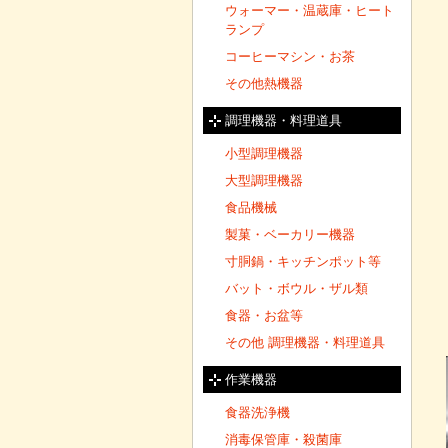
ウォーマー・温蔵庫・ヒート
ランプ
コーヒーマシン・お茶
その他熱機器
調理機器・料理道具
小型調理機器
大型調理機器
食品機械
製菓・ベーカリー機器
寸胴鍋・キッチンポット等
バット・ボウル・ザル類
食器・お盆等
その他 調理機器・料理道具
作業機器
食器洗浄機
消毒保管庫・殺菌庫