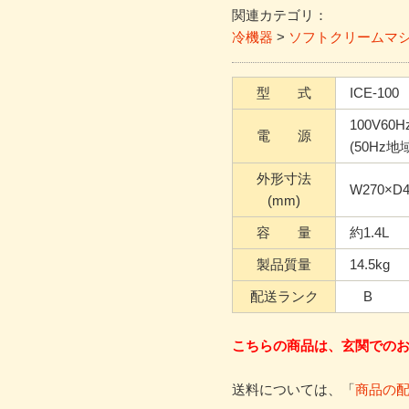
関連カテゴリ：
冷機器
>
ソフトクリームマ
型 式
ICE-100
100V60H
電 源
(50Hz
外形寸法
W270×D4
(mm)
容 量
約1.4L
製品質量
14.5kg
配送ランク
B
こちらの商品は、玄関での
送料については、「
商品の