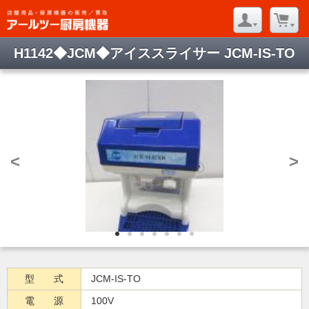
H1142◆JCM◆アイススライサー JCM-IS-TO
<
>
型 式
JCM-IS-TO
電 源
100V