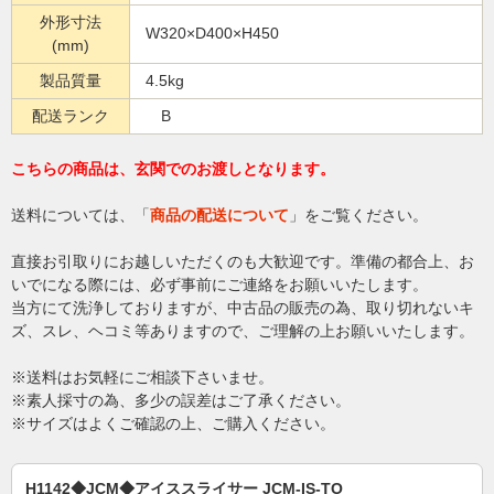
外形寸法
W320×D400×H450
(mm)
製品質量
4.5kg
配送ランク
B
こちらの商品は、玄関でのお渡しとなります。
送料については、「
商品の配送について
」をご覧ください。
直接お引取りにお越しいただくのも大歓迎です。準備の都合上、お
いでになる際には、必ず事前にご連絡をお願いいたします。
当方にて洗浄しておりますが、中古品の販売の為、取り切れないキ
ズ、スレ、ヘコミ等ありますので、ご理解の上お願いいたします。
※送料はお気軽にご相談下さいませ。
※素人採寸の為、多少の誤差はご了承ください。
※サイズはよくご確認の上、ご購入ください。
H1142◆JCM◆アイススライサー JCM-IS-TO