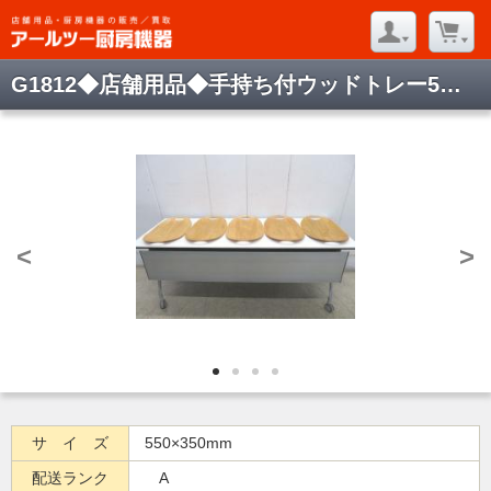
G1812◆店舗用品◆手持ち付ウッドトレー5枚セット
<
>
サ イ ズ
550×350mm
配送ランク
A