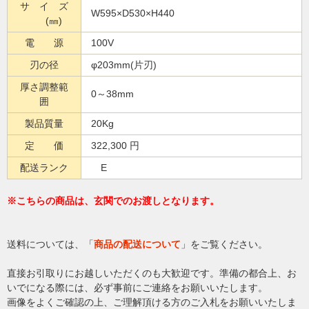
サ イ ズ
W595×D530×H440
(㎜)
電 源
100V
刃の径
φ203mm(片刃)
厚さ調整範
0～38mm
囲
製品質量
20Kg
定 価
322,300 円
配送ランク
E
※こちらの商品は、玄関でのお渡しとなります。
送料については、「
商品の配送について
」をご覧ください。
直接お引取りにお越しいただくのも大歓迎です。準備の都合上、お
いでになる際には、必ず事前にご連絡をお願いいたします。
画像をよくご確認の上、ご理解頂ける方のご入札をお願いいたしま