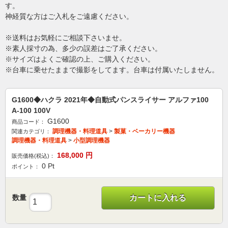
す。
神経質な方はご入札をご遠慮ください。
※送料はお気軽にご相談下さいませ。
※素人採寸の為、多少の誤差はご了承ください。
※サイズはよくご確認の上、ご購入ください。
※台車に乗せたままで撮影をしてます。台車は付属いたしません。
G1600◆ハクラ 2021年◆自動式パンスライサー アルファ100
A-100 100V
G1600
商品コード：
調理機器・料理道具
>
製菓・ベーカリー機器
関連カテゴリ：
調理機器・料理道具
>
小型調理機器
168,000
円
販売価格(税込)：
0
Pt
ポイント：
数量
カートに入れる